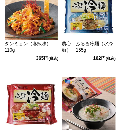
タンミョン（麻辣味）
農心 ふるる冷麺（水冷
110g
麺） 155g
365円
162円
(税込)
(税込)