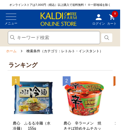
オンラインストアは7,000円（税込）以上購入で送料無料！
※一部地域を除く
0
メニュー
ログイン
カート
ホーム
検索条件（カテゴリ：レトルト・インスタント）
ランキング
農心 ふるる冷麺（水
農心 辛ラーメン 焼
ココ 平
冷麺） 155g
きそば炒めキムチカッ