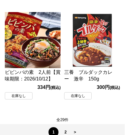
ビビンバの素 2人前【賞
三養 ブルダックカレ
味期限：2026/10/12】
ー 激辛 150g
334円
300円
(税込)
(税込)
在庫なし
在庫なし
全29件
1
2
>