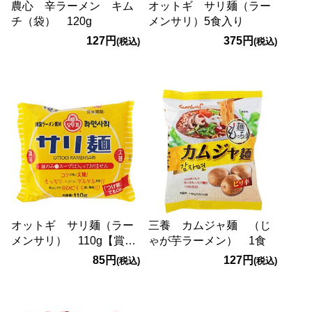
農心 辛ラーメン キム
オットギ サリ麺（ラー
チ（袋） 120g
メンサリ）5食入り
127円
375円
(税込)
(税込)
オットギ サリ麺（ラー
三養 カムジャ麺 （じ
メンサリ） 110g【賞味
ゃが芋ラーメン） 1食
期限：2027/1/15】
85円
127円
(税込)
(税込)