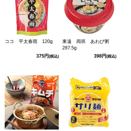
ココ 平太春雨 120g
東遠 両班 あわび粥
287.5g
375円
398円
(税込)
(税込)