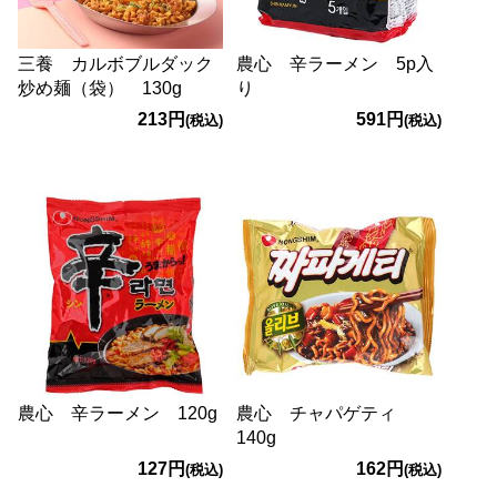
三養 カルボブルダック
農心 辛ラーメン 5p入
炒め麺（袋） 130g
り
213円
591円
(税込)
(税込)
農心 辛ラーメン 120g
農心 チャパゲティ
140g
127円
162円
(税込)
(税込)