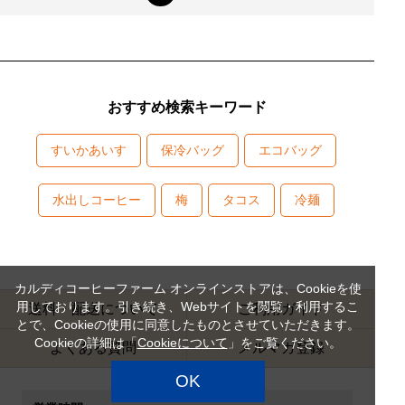
おすすめ検索キーワード
すいかあいす
保冷バッグ
エコバッグ
水出しコーヒー
梅
タコス
冷麺
カルディコーヒーファーム オンラインストアは、Cookieを使
用しております。引き続き、Webサイトを閲覧・利用するこ
送料・配送について
ご利用ガイド
とで、Cookieの使用に同意したものとさせていただきます。
Cookieの詳細は「
Cookieについて
」をご覧ください。
よくある質問
メルマガ登録
OK