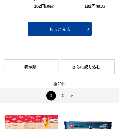
プ 122g
162円
192円
(税込)
(税込)
もっと見る
表示順
さらに絞り込む
全29件
1
2
>