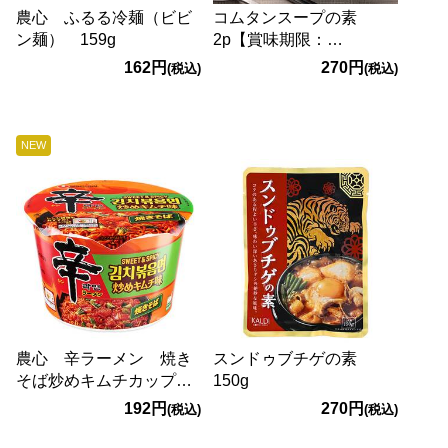
農心 ふるる冷麺（ビビ
コムタンスープの素
ン麺） 159g
2p【賞味期限：
2026/10/24】
162円
270円
(税込)
(税込)
NEW
農心 辛ラーメン 焼き
スンドゥブチゲの素
そば炒めキムチカップ
150g
122g
192円
270円
(税込)
(税込)