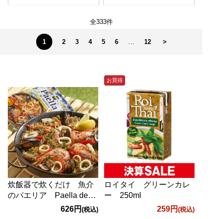
全333件
1
2
3
4
5
6
…
12
>
お買得
炊飯器で炊くだけ 魚介
ロイタイ グリーンカレ
のパエリア Paella de
ー 250ml
mariscos 280g
626円
259円
(税込)
(税込)