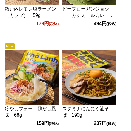
瀬戸内レモン塩ラーメン
ビーフローガンジョシ
（カップ） 59g
ュ カシミールカレー
180g
178円
494円
(税込)
(税込)
NEW
冷やしフォー 鶏だし風
スタミナにんにく油そ
味 68g
ば 190g
159円
237円
(税込)
(税込)