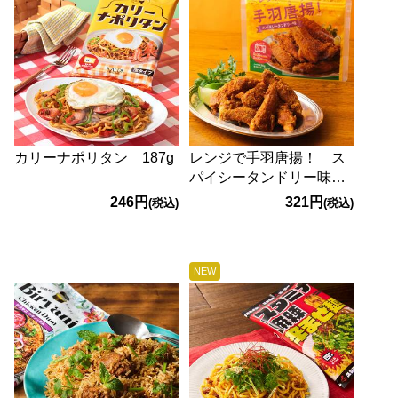
カリーナポリタン 187g
レンジで手羽唐揚！ ス
パイシータンドリー味
30g
246円
321円
(税込)
(税込)
NEW