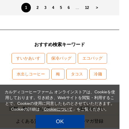
1
2
3
4
5
6
…
12
>
おすすめ検索キーワード
すいかあいす
保冷バッグ
エコバッグ
水出しコーヒー
梅
タコス
冷麺
カルディコーヒーファーム オンラインストアは、Cookieを使
用しております。引き続き、Webサイトを閲覧・利用するこ
とで、Cookieの使用に同意したものとさせていただきます。
送料・配送について
ご利用ガイド
Cookieの詳細は「
Cookieについて
」をご覧ください。
OK
よくある質問
メルマガ登録