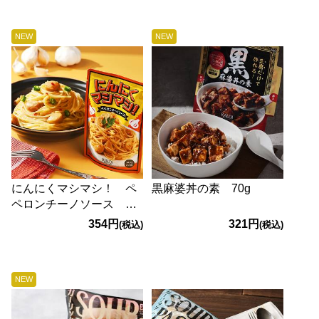
NEW
NEW
にんにくマシマシ！ ペ
黒麻婆丼の素 70g
ペロンチーノソース
140g
354円
321円
(税込)
(税込)
NEW