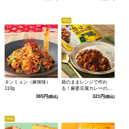
NEW
タンミョン（麻辣味）
袋のままレンジで作れ
110g
る！麻婆豆腐カレーの
素 70g
365円
321円
(税込)
(税込)
NEW