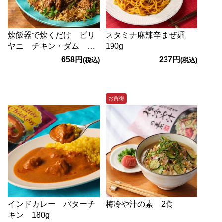
炊飯器で炊くだけ ビリ
スタミナ麻辣辛まぜ麺
ヤニ チキン・ダム
190g
250g
658円
237円
(税込)
(税込)
お買得
インドカレー バターチ
梅冷や汁の素 2食
キン 180g