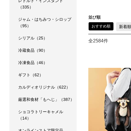
レトルト・インスタント
（335）
並び順
ジャム・はちみつ・シロップ
（95）
おすすめ順
新着
シリアル（25）
全2584件
冷蔵食品（90）
冷凍食品（46）
ギフト（62）
カルディオリジナル（622）
厳選和食材「もへじ」（387）
ショコラトリーキャメル
（14）
オンラインストア限定品