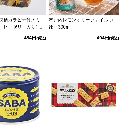
説柄カラビナ付きミニ
瀬戸内レモンオリーブオイルつ
ヒーゼリー入り）...
ゆ 300ml
484円
494円
(税込)
(税込)