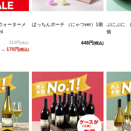
％ウォーターメ
ぱっちんポーチ （にゃつver）1個
ぷにぷに 
l
個
213円
448円
(税込)
(税込)
→ 170円
(税込)