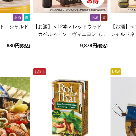
お酒
白
お酒
赤
ド シャルド
【お酒】＜12本＞レッドウッド
【お酒】＜
カベルネ・ソーヴィニヨン（...
シャルドネ（
880円
9,878円
(税込)
(税込)
お買得
NEW