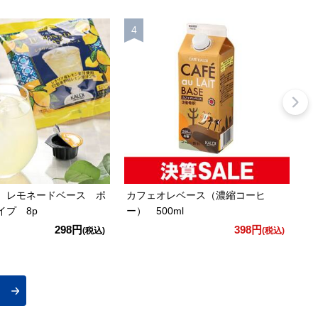
 レモネードベース ポ
カフェオレベース（濃縮コーヒ
サ
イプ 8p
ー） 500ml
1
298円
398円
(税込)
(税込)