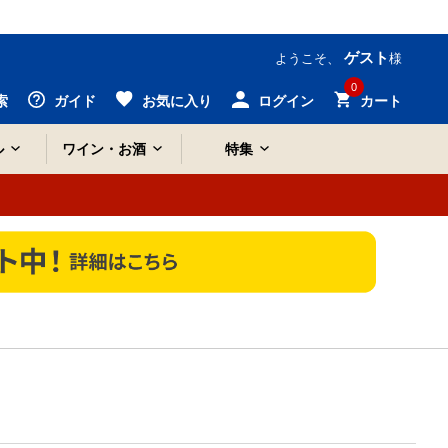
ゲスト
ようこそ、
様
0
索
ガイド
お気に入り
ログイン
カート
ル
ワイン・お酒
特集