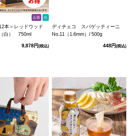
お酒
白
12本＞レッドウッド
ディチェコ スパゲッティーニ
白） 750ml
No.11（1.6mm）/ 500g
9,878円
448円
(税込)
(税込)