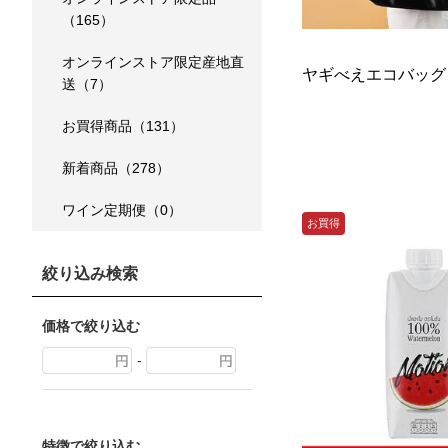
（165）
オンラインストア限定産地直
ヤギべえエコバッグ
送（7）
お買得商品（131）
新着商品（278）
ワイン定期便（0）
お買得
絞り込み検索
価格で絞り込む
-
特徴で絞り込む