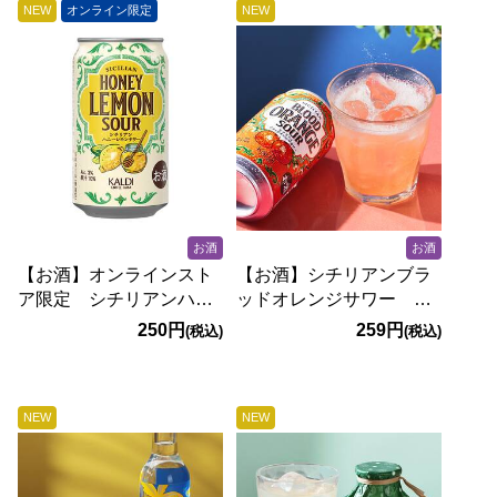
NEW
オンライン限定
NEW
お酒
お酒
【お酒】オンラインスト
【お酒】シチリアンブラ
ア限定 シチリアンハニ
ッドオレンジサワー
ーレモンサワー 350ml
350ml
250円
259円
(税込)
(税込)
NEW
NEW