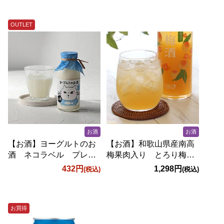
OUTLET
お酒
お酒
【お酒】ヨーグルトのお
【お酒】和歌山県産南高
酒 ネコラベル プレー
梅果肉入り とろり梅
ン 160ml【オンライン
酒 500ml
432円
1,298円
(税込)
(税込)
限定アウトレット】
お買得