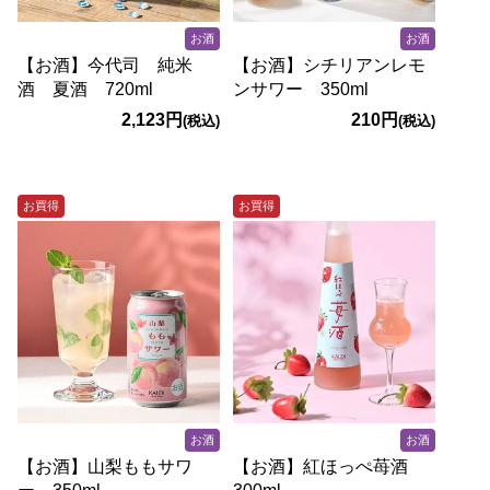
お酒
お酒
【お酒】今代司 純米
【お酒】シチリアンレモ
酒 夏酒 720ml
ンサワー 350ml
2,123円
210円
(税込)
(税込)
お買得
お買得
お酒
お酒
【お酒】山梨ももサワ
【お酒】紅ほっぺ苺酒