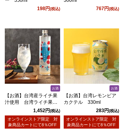
ー 350ml
300ml
198円
767円
(税込)
(税込)
お酒
お酒
【お酒】台湾産ライチ果
【お酒】台湾レモンビア
汁使用 台湾ライチ果実
カクテル 330ml
酒 500ml
1,452円
283円
(税込)
(税込)
オンラインストア限定 対
オンラインストア限定 対
象商品カートにて8％OFF
象商品カートにて8％OFF