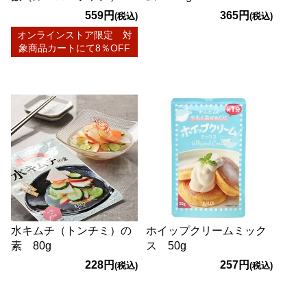
190g
559円
365円
(税込)
(税込)
オンラインストア限定 対
象商品カートにて8％OFF
水キムチ（トンチミ）の
ホイップクリームミック
素 80g
ス 50g
228円
257円
(税込)
(税込)