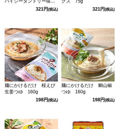
パイシータンドリー味
クス 75g
30g
321円
321円
(税込)
(税込)
麺にかけるだけ 桜えび
麺にかけるだけ 鯛山椒
生姜つゆ 160g
つゆ 160g
198円
198円
(税込)
(税込)