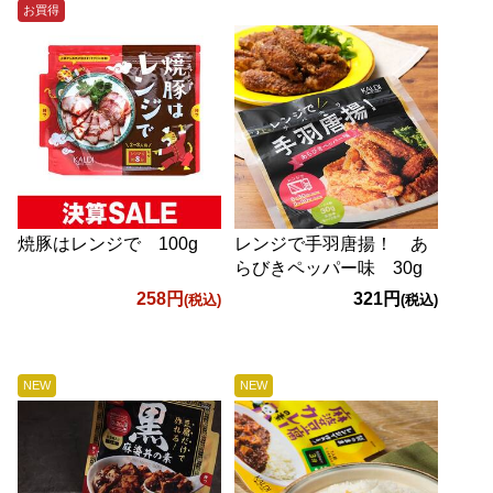
お買得
焼豚はレンジで 100g
レンジで手羽唐揚！ あ
らびきペッパー味 30g
258円
321円
(税込)
(税込)
NEW
NEW