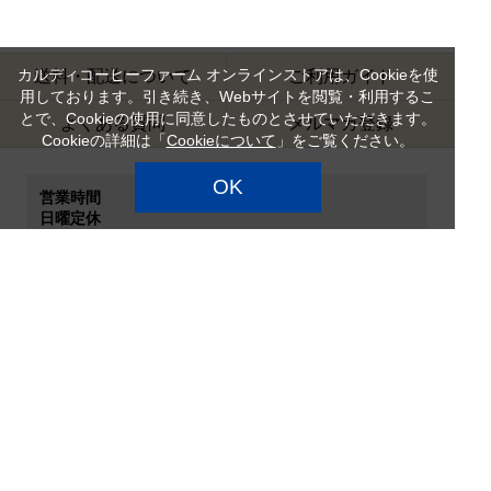
カルディコーヒーファーム オンラインストアは、Cookieを使
送料・配送について
ご利用ガイド
用しております。引き続き、Webサイトを閲覧・利用するこ
とで、Cookieの使用に同意したものとさせていただきます。
よくある質問
メルマガ登録
Cookieの詳細は「
Cookieについて
」をご覧ください。
OK
営業時間
日曜定休
お問い合わせ受付時間 9:00～18:00
お問い合わせへの回答は翌営業日となります。
ご利用規約
カルディコーヒーファーム
特定商品取引法
企業情報
サイトマップ
プライバシーポリシー
カスタマーハラスメント対
応方針