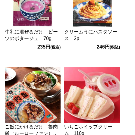
牛乳に混ぜるだけ ビー
クリームうにパスタソー
ツのポタージュ 70g
ス 2p
235円
246円
(税込)
(税込)
ご飯にかけるだけ 魯肉
いちごホイップクリー
飯（ルーローファン）
ム 110g