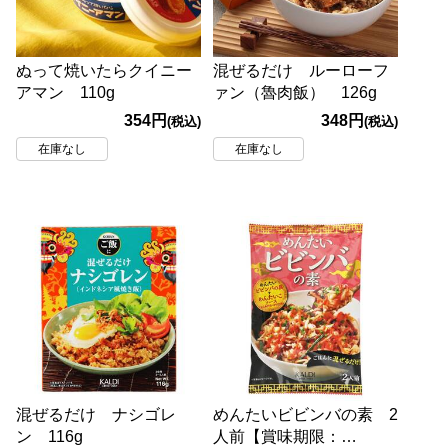
ぬって焼いたらクイニー
混ぜるだけ ルーローフ
アマン 110g
ァン（魯肉飯） 126g
354円
348円
(税込)
(税込)
在庫なし
在庫なし
混ぜるだけ ナシゴレ
めんたいビビンバの素 2
ン 116g
人前【賞味期限：