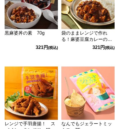
黒麻婆丼の素 70g
袋のままレンジで作れ
る！麻婆豆腐カレーの
素 70g
321円
321円
(税込)
(税込)
レンジで手羽唐揚！ ス
なんでもジェラートミッ