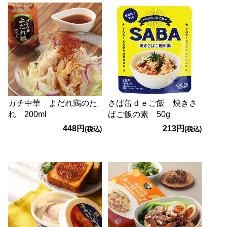
ガチ中華 よだれ鶏のた
さば缶ｄｅご飯 焼きさ
れ 200ml
ばご飯の素 50g
448円
213円
(税込)
(税込)