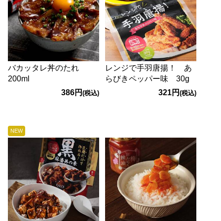
バカッタレ丼のたれ
レンジで手羽唐揚！ あ
200ml
らびきペッパー味 30g
386円
321円
(税込)
(税込)
NEW