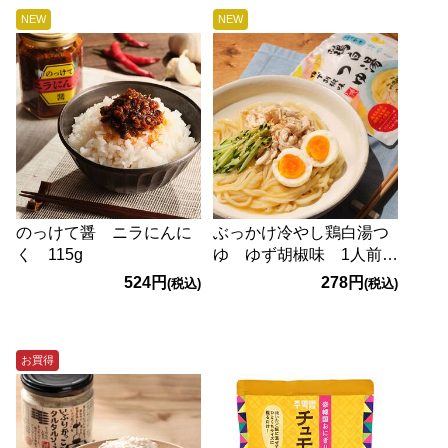
NEW
NEW
のっけて醤 ニラにんに
ぶっかけ冷やし鶏白湯つ
く 115g
ゆ ゆず胡椒味 1人前
×3袋
524円
278円
(税込)
(税込)
お買得