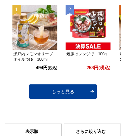
瀬戸内レモンオリーブ
焼豚はレンジで 100g
塩レモン
オイルつゆ 300ml
ス 30g
494円
258円
(税込)
(税込)
もっと見る
表示順
さらに絞り込む