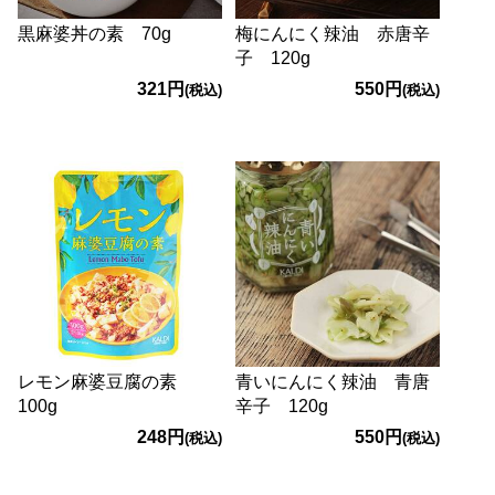
黒麻婆丼の素 70g
梅にんにく辣油 赤唐辛
子 120g
321円
550円
(税込)
(税込)
レモン麻婆豆腐の素
青いにんにく辣油 青唐
100g
辛子 120g
248円
550円
(税込)
(税込)