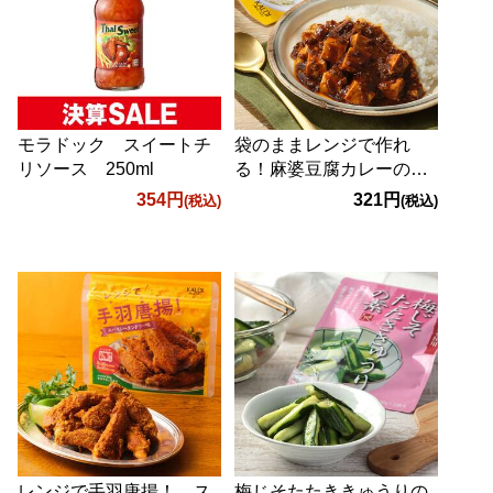
モラドック スイートチ
袋のままレンジで作れ
リソース 250ml
る！麻婆豆腐カレーの
素 70g
354円
321円
(税込)
(税込)
レンジで手羽唐揚！ ス
梅じそたたききゅうりの