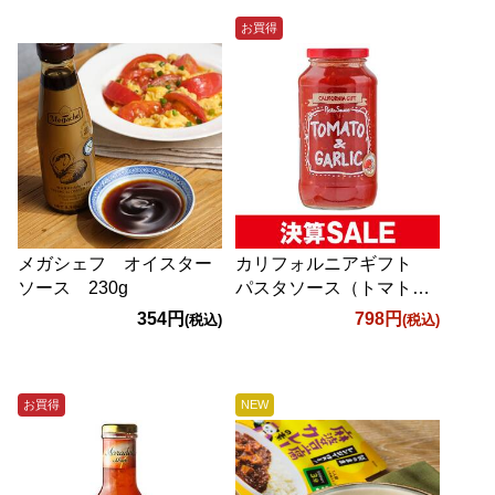
お買得
メガシェフ オイスター
カリフォルニアギフト
ソース 230g
パスタソース（トマト＆
ガーリック） 708g
354円
798円
(税込)
(税込)
お買得
NEW