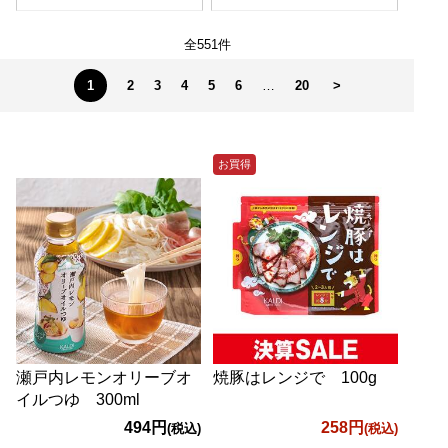
全551件
1
2
3
4
5
6
…
20
>
お買得
瀬戸内レモンオリーブオ
焼豚はレンジで 100g
イルつゆ 300ml
494円
258円
(税込)
(税込)