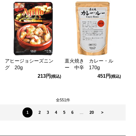
アヒージョシーズニン
直火焼き カレー・ル
グ 20g
ー 中辛 170g
213円
451円
(税込)
(税込)
全551件
1
2
3
4
5
6
…
20
>