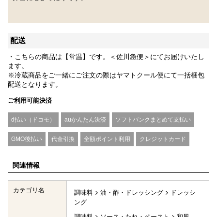
配送
・こちらの商品は【常温】です。＜佐川急便＞にてお届けいたし
ます。
※冷蔵商品をご一緒にご注文の際はヤマトクール便にて一括梱包
配送となります。
ご利用可能決済
d払い（ドコモ）
auかんたん決済
ソフトバンクまとめて支払い
GMO後払い
代金引換
全額ポイント利用
クレジットカード
関連情報
カテゴリ名
調味料
油・酢・ドレッシング
ドレッシ
ング
調味料
ソース・たれ・ペースト
和風