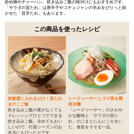
炒め物やチャーハン、炊き込みご飯の味付けにもおすすめです。
「サラダの旨たれ」は唐辛子やコチュジャンの辛みをぴりっと効
かせた
「旨辛たれ」
もあります。
この商品を使ったレシピ
炊飯器に入れるだけ！旨たれ
シークヮーサーとゴマ香る簡
きのこご飯
単冷麺
炊き込みご飯の素がなくても
「シークヮーサー」のさわや
ドレッシングひとつでできる
かな酸味と「サラダの旨た
炊き込みご飯。冷めてもおい
れ」のごまとにんにくがきい
しいので、行楽シーズンのお
た、食欲をそそる一品。
弁当にもぴったりです。