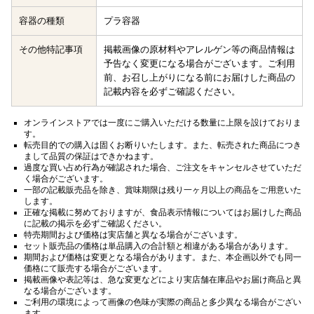
容器の種類
プラ容器
その他特記事項
掲載画像の原材料やアレルゲン等の商品情報は
予告なく変更になる場合がございます。ご利用
前、お召し上がりになる前にお届けした商品の
記載内容を必ずご確認ください。
オンラインストアでは一度にご購入いただける数量に上限を設けておりま
す。
転売目的での購入は固くお断りいたします。また、転売された商品につき
まして品質の保証はできかねます。
過度な買い占め行為が確認された場合、ご注文をキャンセルさせていただ
く場合がございます。
一部の記載販売品を除き、賞味期限は残り一ヶ月以上の商品をご用意いた
します。
正確な掲載に努めておりますが、食品表示情報についてはお届けした商品
に記載の掲示を必ずご確認ください。
特売期間および価格は実店舗と異なる場合がございます。
セット販売品の価格は単品購入の合計額と相違がある場合があります。
期間および価格は変更となる場合があります。また、本企画以外でも同一
価格にて販売する場合がございます。
掲載画像や表記等は、急な変更などにより実店舗在庫品やお届け商品と異
なる場合がございます。
ご利用の環境によって画像の色味が実際の商品と多少異なる場合がござい
ます。