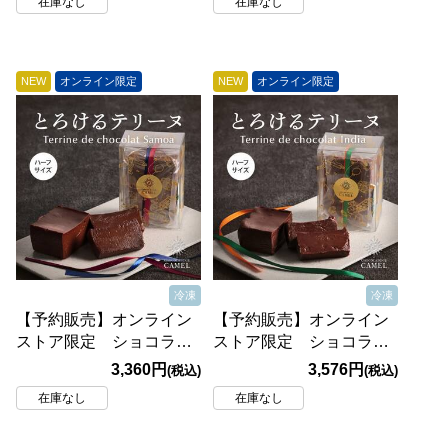
在庫なし
在庫なし
個 冷凍 ●送料込み
個 冷凍 ●送料込み
●【8月中旬頃お届け】
●【5月中旬頃お届け】
NEW
オンライン限定
NEW
オンライン限定
冷凍
冷凍
【予約販売】オンライン
【予約販売】オンライン
ストア限定 ショコラト
ストア限定 ショコラト
リーキャメル テリーヌ
リーキャメル テリーヌ
3,360円
3,576円
(税込)
(税込)
ドショコラ サモア（ハ
ドショコラ インド（ハ
在庫なし
在庫なし
ーフ）1個 冷凍 ●送料
ーフ）1個 冷凍 ●送料
込み●【8月中旬頃お届
込み●【8月中旬頃お届