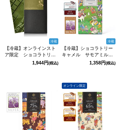
冷蔵
冷蔵
【冷蔵】オンラインスト
【冷蔵】ショコラトリー
ア限定 ショコラトリー
キャメル サモアミルク
キャメル 抹茶チョコレ
チョコレート 45g【賞
1,944円
1,358円
(税込)
(税込)
ート 45g【賞味期限：
味期限：2027/4/26】
2026/10/18】
オンライン限定