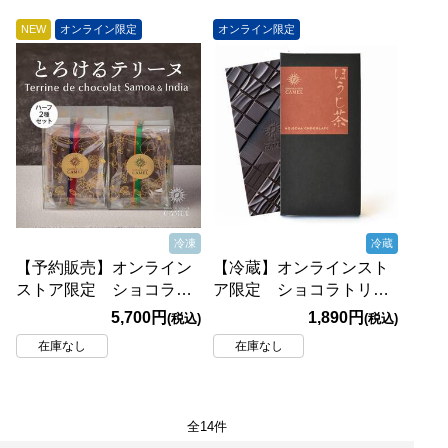
け】
け】
NEW
オンライン限定
オンライン限定
冷凍
冷蔵
【予約販売】オンライン
【冷蔵】オンラインスト
ストア限定 ショコラト
ア限定 ショコラトリー
リーキャメル テリーヌ
キャメル ほうじ茶チョ
5,700円
1,890円
(税込)
(税込)
ドショコラ ハーフセッ
コレート 45g【賞味期
在庫なし
在庫なし
ト（サモア・インド）冷
限：2026/12/24】
凍 ●送料込み●【8月中
旬頃お届け】
全14件