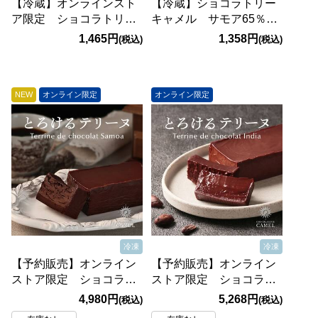
【冷蔵】オンラインスト
【冷蔵】ショコラトリー
ア限定 ショコラトリー
キャメル サモア65％
キャメル サモア75％
ダークミルクシーソル
1,465円
1,358円
(税込)
(税込)
フランボワーズ
ト 45g【賞味期限：
45g【賞味期限：
2027/4/5】
2026/12/7】
NEW
オンライン限定
オンライン限定
冷凍
冷凍
【予約販売】オンライン
【予約販売】オンライン
ストア限定 ショコラト
ストア限定 ショコラト
リーキャメル テリーヌ
リーキャメル テリーヌ
4,980円
5,268円
(税込)
(税込)
ドショコラ（サモア）1
ドショコラ（インド）1