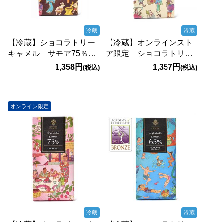
冷蔵
冷蔵
【冷蔵】ショコラトリー
【冷蔵】オンラインスト
キャメル サモア75％
ア限定 ショコラトリー
ダークチョコレート
キャメル サモア65％
1,358円
1,357円
(税込)
(税込)
45g【賞味期限：
ダークミルクチョコレー
2027/9/7】
ト 45g【賞味期限：
2027/4/5】
オンライン限定
冷蔵
冷蔵