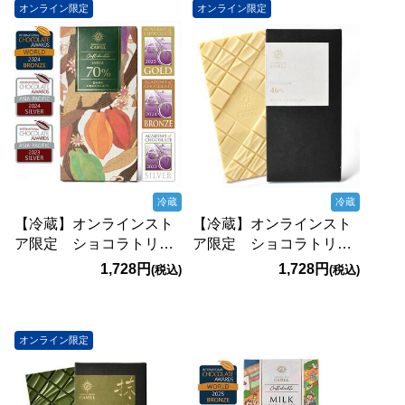
オンライン限定
オンライン限定
冷蔵
冷蔵
【冷蔵】オンラインスト
【冷蔵】オンラインスト
ア限定 ショコラトリー
ア限定 ショコラトリー
キャメル インド70％
キャメル エクアドル
1,728円
1,728円
(税込)
(税込)
ダークチョコレート
46％ ホワイトチョコレ
45g【賞味期限：
ート 45g【賞味期限：
2027/4/12】
2026/10/18】
オンライン限定