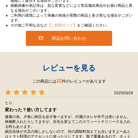
価格にて販売する場合がございます。
掲載画像や表記等は、急な変更などにより実店舗在庫品やお届け商品と異
なる場合がございます。
ご利用の環境によって画像の色味が実際の商品と多少異なる場合がござい
ます。
その他ご不明な点など
【ご利用ガイド】
をご確認ください。
商品お問い合わせ
レビューを見る
22
この商品には
件のレビューがあります
2025/03/29
とり
変わった？使い方してます
健康の為、夕食に納豆を必ず食べますが、付属のタレや辛子は使いません。
林檎酢入れたりしてますが、目先を変えてこのスウィートチリソースを入れ
る時もあります。
納豆自体が大豆の味しかしないので、何の調味料加えても合いますよ〜あと
はトマト料理のアクセントに使ったりしてます。瓶で重量あるので、ネット