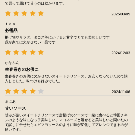
で買って届けて貰うのは助かります。
2025/03/05
ｔｅａ
必需品
揚げ物やサラダ、タコス等にかけると甘辛でとても美味しいです
我が家では欠かせない一品です
2024/12/03
かなぶん
生春巻きのお供に
生春巻きのお供に欠かせないスイートチリソース。お安くなっていたので購
入しました。味つけも好みでした。
2024/11/06
まにあ
甘いソース
甘みが強いスイートチリソースで唐揚げのソースで一緒に食べると韓国チキ
ンのような味になっ手美味しい。マヨネーズと混ぜると美味しいと聞いたの
で試しに合せたらエビマヨソースのように味が変化してアレンジできるのが
良いです。