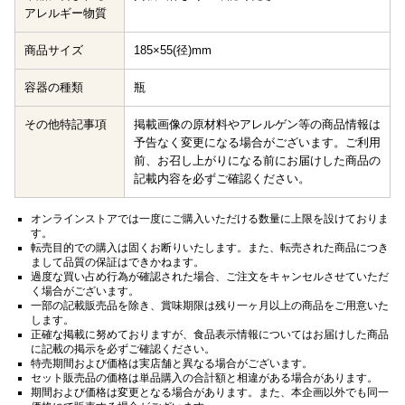
アレルギー物質
商品サイズ
185×55(径)mm
容器の種類
瓶
その他特記事項
掲載画像の原材料やアレルゲン等の商品情報は
予告なく変更になる場合がございます。ご利用
前、お召し上がりになる前にお届けした商品の
記載内容を必ずご確認ください。
オンラインストアでは一度にご購入いただける数量に上限を設けておりま
す。
転売目的での購入は固くお断りいたします。また、転売された商品につき
まして品質の保証はできかねます。
過度な買い占め行為が確認された場合、ご注文をキャンセルさせていただ
く場合がございます。
一部の記載販売品を除き、賞味期限は残り一ヶ月以上の商品をご用意いた
します。
正確な掲載に努めておりますが、食品表示情報についてはお届けした商品
に記載の掲示を必ずご確認ください。
特売期間および価格は実店舗と異なる場合がございます。
セット販売品の価格は単品購入の合計額と相違がある場合があります。
期間および価格は変更となる場合があります。また、本企画以外でも同一