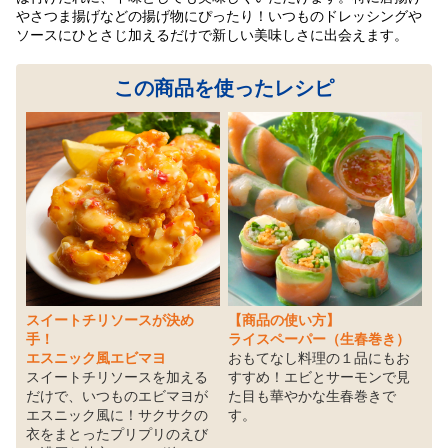
やさつま揚げなどの揚げ物にぴったり！いつものドレッシングや
ソースにひとさじ加えるだけで新しい美味しさに出会えます。
この商品を使ったレシピ
スイートチリソースが決め
【商品の使い方】
手！
ライスペーパー（生春巻き）
エスニック風エビマヨ
おもてなし料理の１品にもお
スイートチリソースを加える
すすめ！エビとサーモンで見
だけで、いつものエビマヨが
た目も華やかな生春巻きで
エスニック風に！サクサクの
す。
衣をまとったプリプリのえび