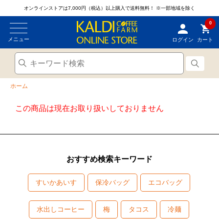
オンラインストアは7,000円（税込）以上購入で送料無料！
※一部地域を除く
0
メニュー
ログイン
カート
ホーム
この商品は現在お取り扱いしておりません
おすすめ検索キーワード
すいかあいす
保冷バッグ
エコバッグ
水出しコーヒー
梅
タコス
冷麺