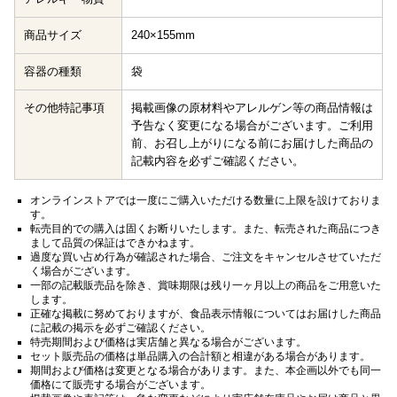
商品サイズ
240×155mm
容器の種類
袋
その他特記事項
掲載画像の原材料やアレルゲン等の商品情報は
予告なく変更になる場合がございます。ご利用
前、お召し上がりになる前にお届けした商品の
記載内容を必ずご確認ください。
オンラインストアでは一度にご購入いただける数量に上限を設けておりま
す。
転売目的での購入は固くお断りいたします。また、転売された商品につき
まして品質の保証はできかねます。
過度な買い占め行為が確認された場合、ご注文をキャンセルさせていただ
く場合がございます。
一部の記載販売品を除き、賞味期限は残り一ヶ月以上の商品をご用意いた
します。
正確な掲載に努めておりますが、食品表示情報についてはお届けした商品
に記載の掲示を必ずご確認ください。
特売期間および価格は実店舗と異なる場合がございます。
セット販売品の価格は単品購入の合計額と相違がある場合があります。
期間および価格は変更となる場合があります。また、本企画以外でも同一
価格にて販売する場合がございます。