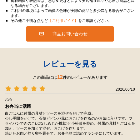
掲載画像や表記等は、急な変更などにより実店舗在庫品やお届け商品と異
なる場合がございます。
ご利用の環境によって画像の色味が実際の商品と多少異なる場合がござい
ます。
その他ご不明な点など
【ご利用ガイド】
をご確認ください。
商品お問い合わせ
レビューを見る
12
この商品には
件のレビューがあります
2026/06/10
ねる
お弁当に活躍
白ごはんに付属の具材とソースを混ぜるだけで完成。
少し手間をかけて、石焼ピビンバ風におこげを作るのがお気に入りです。フ
ライパンできのこ(ぶなしめじか椎茸)と小松菜を炒め、付属の具材とごはんを
加え、ソースを加えて混ぜ、おこげを作ります。
焼いたお肉と炒り卵を乗せて、お弁当箱に詰めてランチにしています。