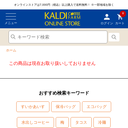
オンラインストアは7,000円（税込）以上購入で送料無料！
※一部地域を除く
0
メニュー
ログイン
カート
ホーム
この商品は現在お取り扱いしておりません
おすすめ検索キーワード
すいかあいす
保冷バッグ
エコバッグ
水出しコーヒー
梅
タコス
冷麺