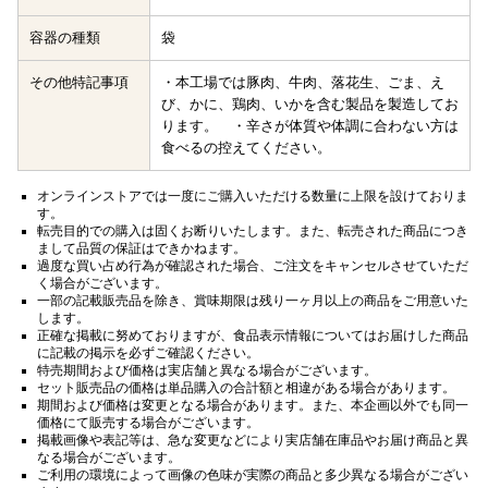
容器の種類
袋
その他特記事項
・本工場では豚肉、牛肉、落花生、ごま、え
び、かに、鶏肉、いかを含む製品を製造してお
ります。 ・辛さが体質や体調に合わない方は
食べるの控えてください。
オンラインストアでは一度にご購入いただける数量に上限を設けておりま
す。
転売目的での購入は固くお断りいたします。また、転売された商品につき
まして品質の保証はできかねます。
過度な買い占め行為が確認された場合、ご注文をキャンセルさせていただ
く場合がございます。
一部の記載販売品を除き、賞味期限は残り一ヶ月以上の商品をご用意いた
します。
正確な掲載に努めておりますが、食品表示情報についてはお届けした商品
に記載の掲示を必ずご確認ください。
特売期間および価格は実店舗と異なる場合がございます。
セット販売品の価格は単品購入の合計額と相違がある場合があります。
期間および価格は変更となる場合があります。また、本企画以外でも同一
価格にて販売する場合がございます。
掲載画像や表記等は、急な変更などにより実店舗在庫品やお届け商品と異
なる場合がございます。
ご利用の環境によって画像の色味が実際の商品と多少異なる場合がござい