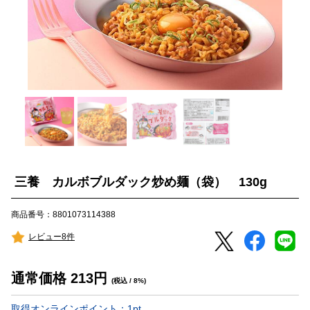
三養 カルボブルダック炒め麺（袋） 130g
商品番号：8801073114388
レビュー8件
通常価格
213
円
(税込 / 8%)
取得オンラインポイント：
1
pt