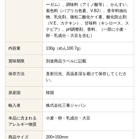
ーガム）、調味料（アミノ酸等）、かんすい、
着色料（パプリカ色素、V.B2）、香辛料抽出
物、乳化剤、微粒二酸化ケイ素、酸化防止剤
（V.E、カテキン）、甘味料（キシロース、ス
テビア）、pH調整剤、香料、（一部に小麦・
卵・乳成分・大豆を含む）
内容量
130g（めん100.7g）
賞味期限
別途商品ラベルに記載
保存方法
直射日光、高温多湿を避けて保存してくださ
い。
原産国
韓国
輸入者
株式会社三養ジャパン
本品に含まれる
小麦・卵・乳成分・大豆
アレルギー物質
商品サイズ
200×150mm