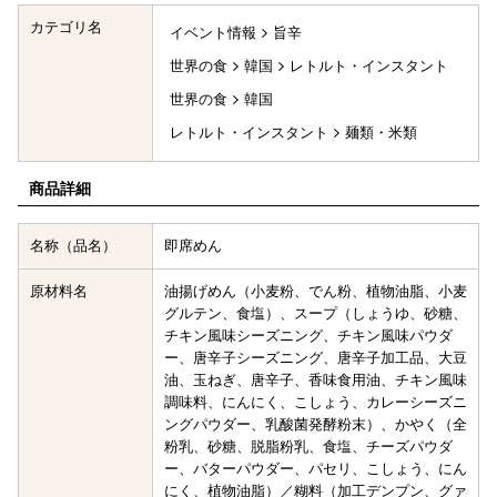
カテゴリ名
イベント情報
旨辛
世界の食
韓国
レトルト・インスタント
世界の食
韓国
レトルト・インスタント
麺類・米類
商品詳細
名称（品名）
即席めん
原材料名
油揚げめん（小麦粉、でん粉、植物油脂、小麦
グルテン、食塩）、スープ（しょうゆ、砂糖、
チキン風味シーズニング、チキン風味パウダ
ー、唐辛子シーズニング、唐辛子加工品、大豆
油、玉ねぎ、唐辛子、香味食用油、チキン風味
調味料、にんにく、こしょう、カレーシーズニ
ングパウダー、乳酸菌発酵粉末）、かやく（全
粉乳、砂糖、脱脂粉乳、食塩、チーズパウダ
ー、バターパウダー、パセリ、こしょう、にん
にく、植物油脂）／糊料（加工デンプン、グァ