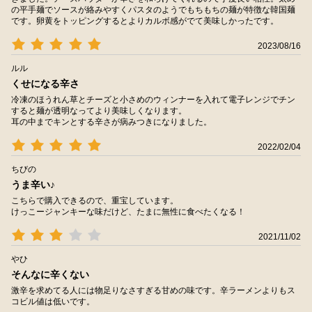
の平手麺でソースが絡みやすくパスタのようでもちもちの麺が特徴な韓国麺
です。卵黄をトッピングするとよりカルボ感がでて美味しかったです。
2023/08/16
ルル
くせになる辛さ
冷凍のほうれん草とチーズと小さめのウィンナーを入れて電子レンジでチン
すると麺が透明なってより美味しくなります。
耳の中までキンとする辛さが病みつきになりました。
2022/02/04
ちびの
うま辛い♪
こちらで購入できるので、重宝しています。
けっこージャンキーな味だけど、たまに無性に食べたくなる！
2021/11/02
やひ
そんなに辛くない
激辛を求めてる人には物足りなさすぎる甘めの味です。辛ラーメンよりもス
コビル値は低いです。