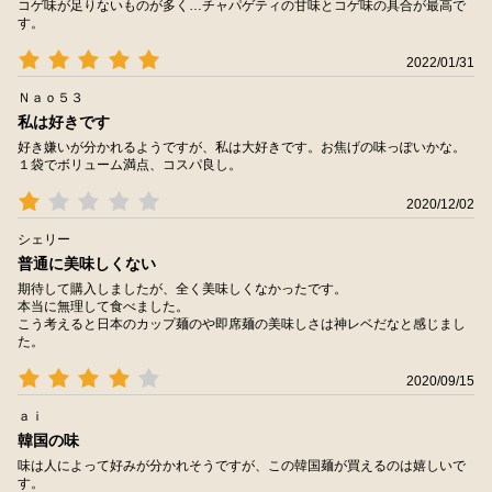
コゲ味が足りないものが多く…チャパゲティの甘味とコゲ味の具合が最高で
す。
2022/01/31
Ｎａｏ５３
私は好きです
好き嫌いが分かれるようですが、私は大好きです。お焦げの味っぽいかな。
１袋でボリューム満点、コスパ良し。
2020/12/02
シェリー
普通に美味しくない
期待して購入しましたが、全く美味しくなかったです。
本当に無理して食べました。
こう考えると日本のカップ麺のや即席麺の美味しさは神レベだなと感じまし
た。
2020/09/15
ａｉ
韓国の味
味は人によって好みが分かれそうですが、この韓国麺が買えるのは嬉しいで
す。