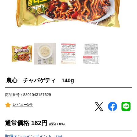
農心 チャパゲティ 140g
商品番号：8801043157629
レビュー5件
通常価格
162
円
(税込 / 8%)
取得オンラインポイント：
0
pt