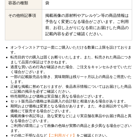
容器の種類
袋
その他特記事項
掲載画像の原材料やアレルゲン等の商品情報は
予告なく変更になる場合がございます。ご利用
前、お召し上がりになる前にお届けした商品の
記載内容を必ずご確認ください。
オンラインストアでは一度にご購入いただける数量に上限を設けておりま
す。
転売目的での購入は固くお断りいたします。また、転売された商品につき
まして品質の保証はできかねます。
過度な買い占め行為が確認された場合、ご注文をキャンセルさせていただ
く場合がございます。
一部の記載販売品を除き、賞味期限は残り一ヶ月以上の商品をご用意いた
します。
正確な掲載に努めておりますが、食品表示情報についてはお届けした商品
に記載の掲示を必ずご確認ください。
特売期間および価格は実店舗と異なる場合がございます。
セット販売品の価格は単品購入の合計額と相違がある場合があります。
期間および価格は変更となる場合があります。また、本企画以外でも同一
価格にて販売する場合がございます。
掲載画像や表記等は、急な変更などにより実店舗在庫品やお届け商品と異
なる場合がございます。
ご利用の環境によって画像の色味が実際の商品と多少異なる場合がござい
ます。
その他ご不明な点など
【ご利用ガイド】
をご確認ください。