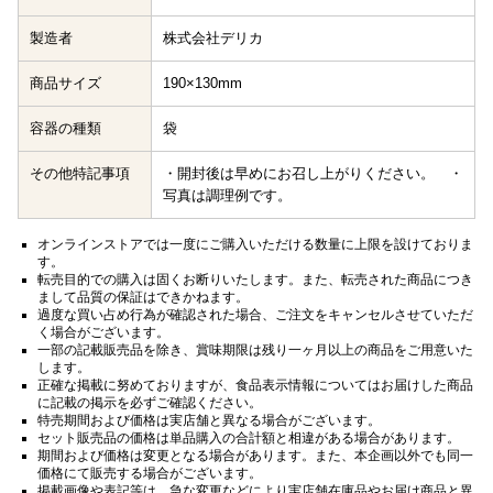
製造者
株式会社デリカ
商品サイズ
190×130mm
容器の種類
袋
その他特記事項
・開封後は早めにお召し上がりください。 ・
写真は調理例です。
オンラインストアでは一度にご購入いただける数量に上限を設けておりま
す。
転売目的での購入は固くお断りいたします。また、転売された商品につき
まして品質の保証はできかねます。
過度な買い占め行為が確認された場合、ご注文をキャンセルさせていただ
く場合がございます。
一部の記載販売品を除き、賞味期限は残り一ヶ月以上の商品をご用意いた
します。
正確な掲載に努めておりますが、食品表示情報についてはお届けした商品
に記載の掲示を必ずご確認ください。
特売期間および価格は実店舗と異なる場合がございます。
セット販売品の価格は単品購入の合計額と相違がある場合があります。
期間および価格は変更となる場合があります。また、本企画以外でも同一
価格にて販売する場合がございます。
掲載画像や表記等は、急な変更などにより実店舗在庫品やお届け商品と異