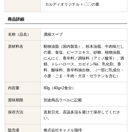
カルディオリジナル
〇〇の素
商品詳細
名称（品名）
濃縮スープ
原材料名
動物油脂（国内製造）、粉末油脂、牛肉味だし
の素、食塩、ビーフエキス、砂糖、植物油脂、
にんにく、香辛料／調味料（アミノ酸等）、酒
精、トレハロース、カゼインNa、乳化剤、香
料、酸味料、香辛料抽出物、（一部に乳成分・
小麦・ごま・牛肉・大豆・ゼラチンを含む）
内容量
80g（40g×2食分）
賞味期限
別途商品ラベルに記載
保存方法
直射日光、高温多湿を避けて保存してくださ
い。
販売者
株式会社キャメル珈琲