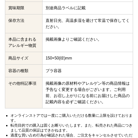
賞味期限
別途商品ラベルに記載
保存方法
直射日光、高温多湿を避けて常温で保存してく
ださい。
本品に含まれる
掲載画像よりご確認ください。
アレルギー物質
商品サイズ
150×50(径)mm
容器の種類
プラ容器
その他特記事項
掲載画像の原材料やアレルゲン等の商品情報は
予告なく変更する場合がございます。ご利用
前、お召し上がりになる前にお届けした商品の
記載内容を必ずご確認ください。
オンラインストアでは一度にご購入いただける数量に上限を設けておりま
す。
転売目的での購入は固くお断りいたします。また、転売された商品につき
まして品質の保証はできかねます。
過度な買い占め行為が確認された場合、ご注文をキャンセルさせていただ