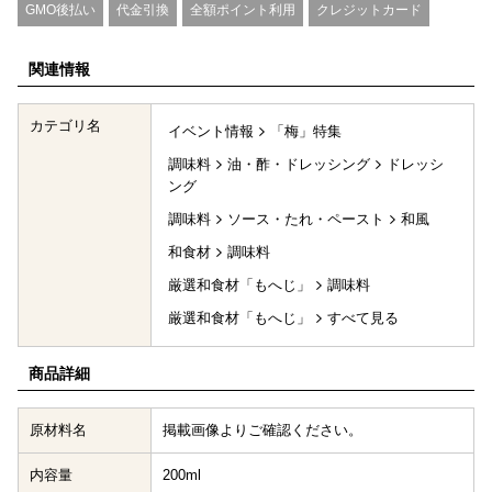
GMO後払い
代金引換
全額ポイント利用
クレジットカード
関連情報
カテゴリ名
イベント情報
「梅」特集
調味料
油・酢・ドレッシング
ドレッシ
ング
調味料
ソース・たれ・ペースト
和風
和食材
調味料
厳選和食材「もへじ」
調味料
厳選和食材「もへじ」
すべて見る
商品詳細
原材料名
掲載画像よりご確認ください。
内容量
200ml