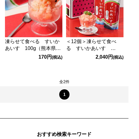
凍らせて食べる すいか
＜12個＞凍らせて食べ
あいす 100g（熊本県益
る すいかあいす
城町産すいかの果汁使
100g×12個（熊本県益城
170円
2,040円
(税込)
(税込)
用）
町産すいかの果汁使用）
全2件
1
おすすめ検索キーワード