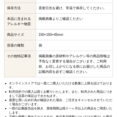
保存方法
直射日光を避け、常温で保存してください。
本品に含まれる
掲載画像よりご確認ください
アレルギー物質
商品サイズ
150×150×45mm
容器の種類
袋
その他特記事項
掲載画像の原材料やアレルゲン等の商品情報は
予告なく変更する場合がございます。ご利用
前、お召し上がりになる前にお届けした商品の
記載内容を必ずご確認ください。
オンラインストアでは一度にご購入いただける数量に上限を設けておりま
す。
転売目的での購入は固くお断りいたします。また、転売された商品につき
まして品質の保証はできかねます。
過度な買い占め行為が確認された場合、ご注文をキャンセルさせていただ
く場合がございます。
一部の記載販売品を除き、賞味期限は残り一ヶ月以上の商品をご用意いた
します。
正確な掲載に努めておりますが、食品表示情報についてはお届けした商品