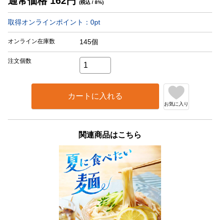
通常価格
162
円
(税込 / 8%)
取得オンラインポイント：
0
pt
オンライン在庫数
145個
注文個数
カートに入れる
お気に入り
関連商品はこちら