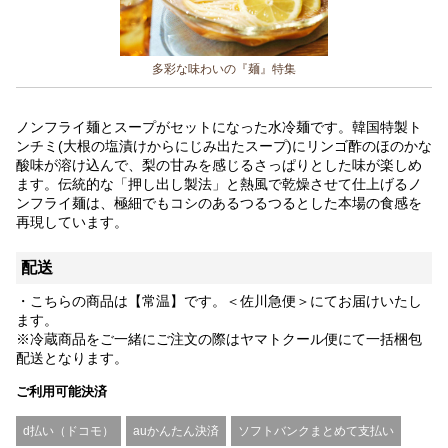
多彩な味わいの『麺』特集
ノンフライ麺とスープがセットになった水冷麺です。韓国特製ト
ンチミ(大根の塩漬けからにじみ出たスープ)にリンゴ酢のほのかな
酸味が溶け込んで、梨の甘みを感じるさっぱりとした味が楽しめ
ます。伝統的な「押し出し製法」と熱風で乾燥させて仕上げるノ
ンフライ麺は、極細でもコシのあるつるつるとした本場の食感を
再現しています。
配送
・こちらの商品は【常温】です。＜佐川急便＞にてお届けいたし
ます。
※冷蔵商品をご一緒にご注文の際はヤマトクール便にて一括梱包
配送となります。
ご利用可能決済
d払い（ドコモ）
auかんたん決済
ソフトバンクまとめて支払い