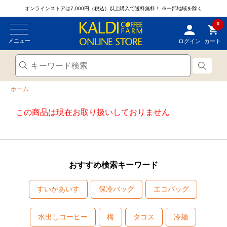
オンラインストアは7,000円（税込）以上購入で送料無料！
※一部地域を除く
0
メニュー
ログイン
カート
ホーム
この商品は現在お取り扱いしておりません
おすすめ検索キーワード
すいかあいす
保冷バッグ
エコバッグ
水出しコーヒー
梅
タコス
冷麺