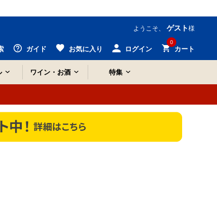
ゲスト
ようこそ、
様
0
索
ガイド
お気に入り
ログイン
カート
ル
ワイン・お酒
特集