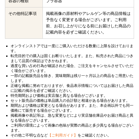
容器の種類
プラ容器
その他特記事項
掲載画像の原材料やアレルゲン等の商品情報は
予告なく変更する場合がございます。ご利用
前、お召し上がりになる前にお届けした商品の
記載内容を必ずご確認ください。
オンラインストアでは一度にご購入いただける数量に上限を設けておりま
す。
転売目的での購入は固くお断りいたします。また、転売された商品につき
まして品質の保証はできかねます。
過度な買い占め行為が確認された場合、ご注文をキャンセルさせていただ
く場合がございます。
一部の記載販売品を除き、賞味期限は残り一ヶ月以上の商品をご用意いた
します。
正確な掲載に努めておりますが、食品表示情報についてはお届けした商品
に記載の掲示を必ずご確認ください。
特売期間および価格は実店舗と異なる場合がございます。
セット販売品の価格は単品購入の合計額と相違がある場合があります。
期間および価格は変更となる場合があります。また、本企画以外でも同一
価格にて販売する場合がございます。
掲載画像や表記等は、急な変更などにより実店舗在庫品やお届け商品と異
なる場合がございます。
ご利用の環境によって画像の色味が実際の商品と多少異なる場合がござい
ます。
その他ご不明な点など
【ご利用ガイド】
をご確認ください。