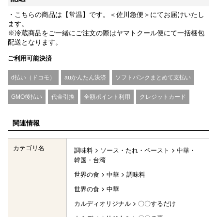
・こちらの商品は【常温】です。＜佐川急便＞にてお届けいたし
ます。
※冷蔵商品をご一緒にご注文の際はヤマトクール便にて一括梱包
配送となります。
ご利用可能決済
d払い（ドコモ）
auかんたん決済
ソフトバンクまとめて支払い
GMO後払い
代金引換
全額ポイント利用
クレジットカード
関連情報
カテゴリ名
調味料
ソース・たれ・ペースト
中華・
韓国・台湾
世界の食
中華
調味料
世界の食
中華
カルディオリジナル
〇〇するだけ