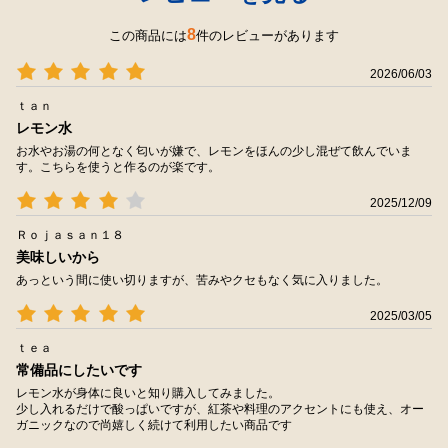
8
この商品には
件のレビューがあります
2026/06/03
ｔａｎ
レモン水
お水やお湯の何となく匂いが嫌で、レモンをほんの少し混ぜて飲んでいま
す。こちらを使うと作るのが楽です。
2025/12/09
Ｒｏｊａｓａｎ１８
美味しいから
あっという間に使い切りますが、苦みやクセもなく気に入りました。
2025/03/05
ｔｅａ
常備品にしたいです
レモン水が身体に良いと知り購入してみました。
少し入れるだけで酸っぱいですが、紅茶や料理のアクセントにも使え、オー
ガニックなので尚嬉しく続けて利用したい商品です