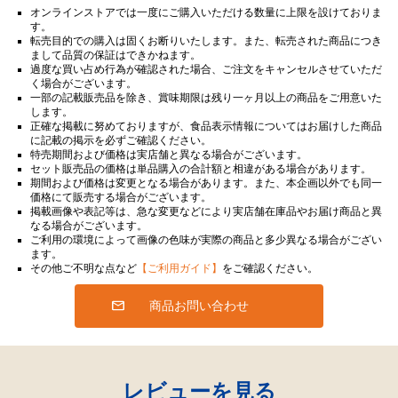
オンラインストアでは一度にご購入いただける数量に上限を設けておりま
す。
転売目的での購入は固くお断りいたします。また、転売された商品につき
まして品質の保証はできかねます。
過度な買い占め行為が確認された場合、ご注文をキャンセルさせていただ
く場合がございます。
一部の記載販売品を除き、賞味期限は残り一ヶ月以上の商品をご用意いた
します。
正確な掲載に努めておりますが、食品表示情報についてはお届けした商品
に記載の掲示を必ずご確認ください。
特売期間および価格は実店舗と異なる場合がございます。
セット販売品の価格は単品購入の合計額と相違がある場合があります。
期間および価格は変更となる場合があります。また、本企画以外でも同一
価格にて販売する場合がございます。
掲載画像や表記等は、急な変更などにより実店舗在庫品やお届け商品と異
なる場合がございます。
ご利用の環境によって画像の色味が実際の商品と多少異なる場合がござい
ます。
その他ご不明な点など
【ご利用ガイド】
をご確認ください。
商品お問い合わせ
レビューを見る