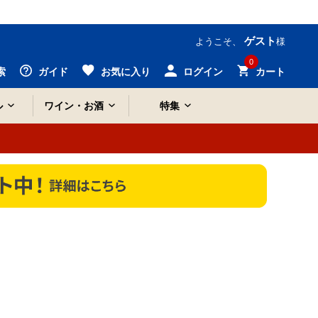
ゲスト
ようこそ、
様
0
索
ガイド
お気に入り
ログイン
カート
ル
ワイン・お酒
特集