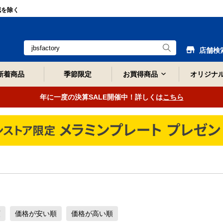
域を除く
店舗検
新着商品
季節限定
お買得商品
オリジナ
年に一度の決算SALE開催中！詳しくは
こちら
順
価格が安い順
価格が高い順