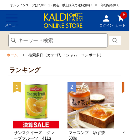
オンラインストアは7,000円（税込）以上購入で送料無料！
※一部地域を除く
0
メニュー
ログイン
カート
ホーム
検索条件（カテゴリ：ジャム・コンポート）
ランキング
サンスクイーズ グレ
マッスンブ ゆず茶
信州千曲
ープフルーツ 411g
580g