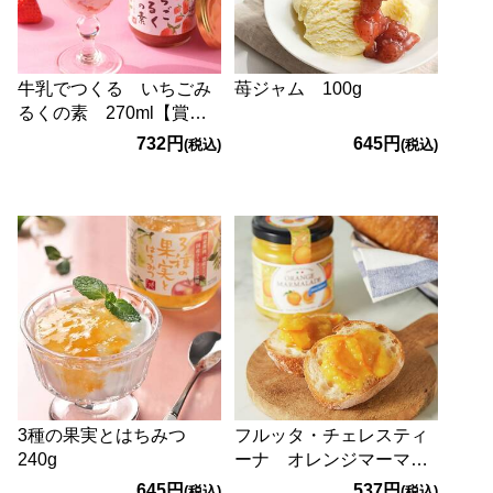
牛乳でつくる いちごみ
苺ジャム 100g
るくの素 270ml【賞味
期限：2026/9/23】
732円
645円
(税込)
(税込)
3種の果実とはちみつ
フルッタ・チェレスティ
240g
ーナ オレンジマーマレ
ード 210g
645円
537円
(税込)
(税込)