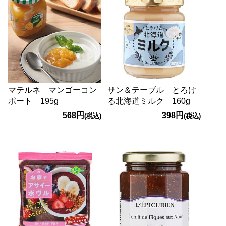
マテルネ マンゴーコン
サン＆テーブル とろけ
ポート 195g
る北海道ミルク 160g
568円
398円
(税込)
(税込)