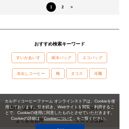
1
2
>
おすすめ検索キーワード
すいかあいす
保冷バッグ
エコバッグ
水出しコーヒー
梅
タコス
冷麺
カルディコーヒーファーム オンラインストアは、Cookieを使
用しております。引き続き、Webサイトを閲覧・利用するこ
送料・配送について
ご利用ガイド
とで、Cookieの使用に同意したものとさせていただきます。
Cookieの詳細は「
Cookieについて
」をご覧ください。
よくある質問
メルマガ登録