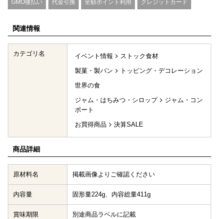
GMO後払い
代金引換
全額ポイント利用
クレジットカード
関連情報
カテゴリ名
イベント情報
ストック食材
製菓・製パン
トッピング・デコレーション
世界の食
ジャム・はちみつ・シロップ
ジャム・コン
ポート
お買得商品
決算SALE
商品詳細
原材料名
掲載画像よりご確認ください
内容量
固形量224g、内容総量411g
賞味期限
別途商品ラベルに記載