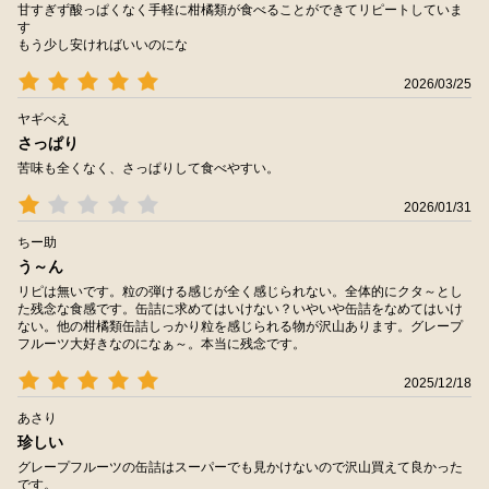
甘すぎず酸っぱくなく手軽に柑橘類が食べることができてリピートしていま
す
もう少し安ければいいのにな
2026/03/25
ヤギべえ
さっぱり
苦味も全くなく、さっぱりして食べやすい。
2026/01/31
ちー助
う～ん
リピは無いです。粒の弾ける感じが全く感じられない。全体的にクタ～とし
た残念な食感です。缶詰に求めてはいけない？いやいや缶詰をなめてはいけ
ない。他の柑橘類缶詰しっかり粒を感じられる物が沢山あります。グレープ
フルーツ大好きなのになぁ～。本当に残念です。
2025/12/18
あさり
珍しい
グレープフルーツの缶詰はスーパーでも見かけないので沢山買えて良かった
です。