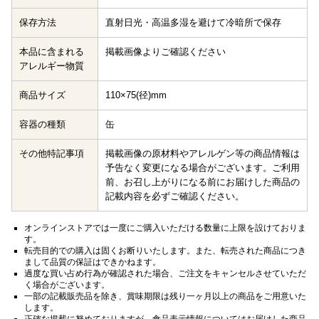
保存方法
直射日光・高温多湿を避けて冷暗所で保存
本品に含まれる
掲載画像よりご確認ください
アレルギー物質
商品サイズ
110×75(径)mm
容器の種類
缶
その他特記事項
掲載画像の原材料やアレルゲン等の商品情報は
予告なく変更になる場合がございます。ご利用
前、お召し上がりになる前にお届けした商品の
記載内容を必ずご確認ください。
オンラインストアでは一度にご購入いただける数量に上限を設けておりま
す。
転売目的での購入は固くお断りいたします。また、転売された商品につき
まして品質の保証はできかねます。
過度な買い占め行為が確認された場合、ご注文をキャンセルさせていただ
く場合がございます。
一部の記載販売品を除き、賞味期限は残り一ヶ月以上の商品をご用意いた
します。
正確な掲載に努めておりますが、食品表示情報についてはお届けした商品