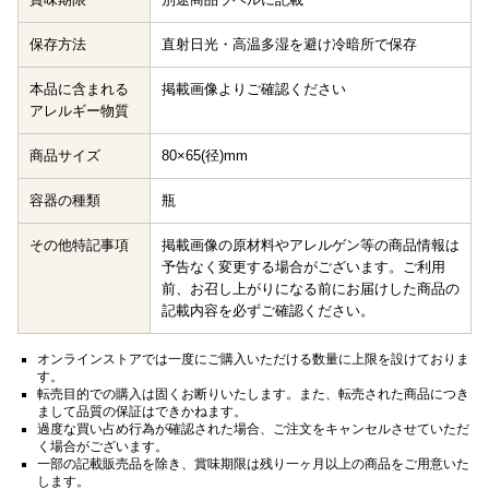
保存方法
直射日光・高温多湿を避け冷暗所で保存
本品に含まれる
掲載画像よりご確認ください
アレルギー物質
商品サイズ
80×65(径)mm
容器の種類
瓶
その他特記事項
掲載画像の原材料やアレルゲン等の商品情報は
予告なく変更する場合がございます。ご利用
前、お召し上がりになる前にお届けした商品の
記載内容を必ずご確認ください。
オンラインストアでは一度にご購入いただける数量に上限を設けておりま
す。
転売目的での購入は固くお断りいたします。また、転売された商品につき
まして品質の保証はできかねます。
過度な買い占め行為が確認された場合、ご注文をキャンセルさせていただ
く場合がございます。
一部の記載販売品を除き、賞味期限は残り一ヶ月以上の商品をご用意いた
します。