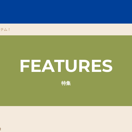
イテム！
FEATURES
特集
め