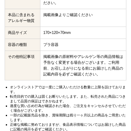
ださい。
本品に含まれる
掲載画像よりご確認ください
アレルギー物質
商品サイズ
170×120×70mm
容器の種類
プラ容器
その他特記事項
掲載画像の原材料やアレルゲン等の商品情報は
予告なく変更する場合がございます。ご利用
前、お召し上がりになる前にお届けした商品の
記載内容を必ずご確認ください。
オンラインストアでは一度にご購入いただける数量に上限を設けておりま
す。
転売目的での購入は固くお断りいたします。また、転売された商品につき
まして品質の保証はできかねます。
過度な買い占め行為が確認された場合、ご注文をキャンセルさせていただ
く場合がございます。
一部の記載販売品を除き、賞味期限は残り一ヶ月以上の商品をご用意いた
します。
正確な掲載に努めておりますが、食品表示情報についてはお届けした商品
に記載の掲示を必ずご確認ください。