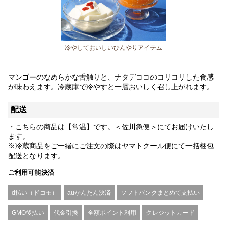
冷やしておいしいひんやりアイテム
マンゴーのなめらかな舌触りと、ナタデココのコリコリした食感
が味わえます。冷蔵庫で冷やすと一層おいしく召し上がれます。
配送
・こちらの商品は【常温】です。＜佐川急便＞にてお届けいたし
ます。
※冷蔵商品をご一緒にご注文の際はヤマトクール便にて一括梱包
配送となります。
ご利用可能決済
d払い（ドコモ）
auかんたん決済
ソフトバンクまとめて支払い
GMO後払い
代金引換
全額ポイント利用
クレジットカード