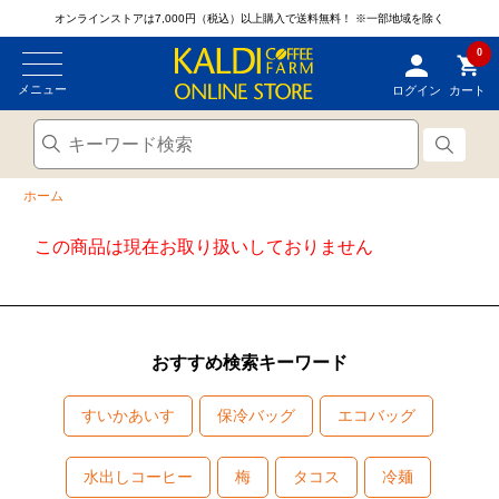
オンラインストアは7,000円（税込）以上購入で送料無料！
※一部地域を除く
0
メニュー
ログイン
カート
ホーム
この商品は現在お取り扱いしておりません
おすすめ検索キーワード
すいかあいす
保冷バッグ
エコバッグ
水出しコーヒー
梅
タコス
冷麺