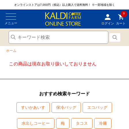
オンラインストアは7,000円（税込）以上購入で送料無料！
※一部地域を除く
0
メニュー
ログイン
カート
ホーム
この商品は現在お取り扱いしておりません
おすすめ検索キーワード
すいかあいす
保冷バッグ
エコバッグ
水出しコーヒー
梅
タコス
冷麺