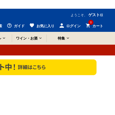
ゲスト
ようこそ、
様
0
索
ガイド
お気に入り
ログイン
カート
ル
ワイン・お酒
特集