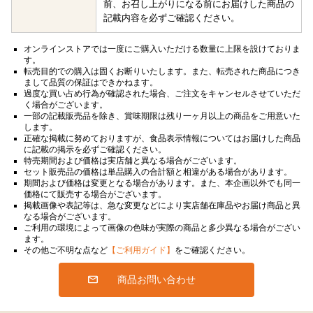
前、お召し上がりになる前にお届けした商品の
記載内容を必ずご確認ください。
オンラインストアでは一度にご購入いただける数量に上限を設けておりま
す。
転売目的での購入は固くお断りいたします。また、転売された商品につき
まして品質の保証はできかねます。
過度な買い占め行為が確認された場合、ご注文をキャンセルさせていただ
く場合がございます。
一部の記載販売品を除き、賞味期限は残り一ヶ月以上の商品をご用意いた
します。
正確な掲載に努めておりますが、食品表示情報についてはお届けした商品
に記載の掲示を必ずご確認ください。
特売期間および価格は実店舗と異なる場合がございます。
セット販売品の価格は単品購入の合計額と相違がある場合があります。
期間および価格は変更となる場合があります。また、本企画以外でも同一
価格にて販売する場合がございます。
掲載画像や表記等は、急な変更などにより実店舗在庫品やお届け商品と異
なる場合がございます。
ご利用の環境によって画像の色味が実際の商品と多少異なる場合がござい
ます。
その他ご不明な点など
【ご利用ガイド】
をご確認ください。
商品お問い合わせ