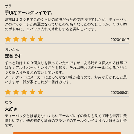
サラ
手頃なアールグレイです。
以前は１００Ｐでこのくらいの値段だったので超お得でしたが、ティーパッ
クのパッケージが綺麗になっていたので高くなったのでしょうか。５００ml
のボトルに、２パック入れて水出しすると美味しいです。
2023/10/17
おいたん
定番です
ずっと前は１００個入りを買っていたのですが、ある時５０個入の方は紙で
はなくアルミパックということを知り、それ以来お店のセールになるたびに
５０個入りをまとめ買いしています。
アールグレーはメーカーによってかなり味が違うので、好みが分かれると思
いますが、我が家はこれが一番好みです。
2023/08/31
なつ
大好き
ティーバッグとは思えないくらいアールグレイの香りも良くて味も最高に美
味しいです。他の有名な紅茶のブランドのアールグレイよりも大好きな紅茶
です。