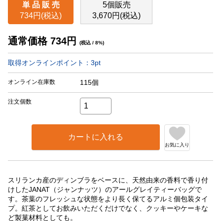
単 品 販 売
5個販売
734円(税込)
3,670円(税込)
通常価格
734
円
(税込 / 8%)
取得オンラインポイント：
3
pt
オンライン在庫数
115個
注文個数
カートに入れる
お気に入り
スリランカ産のディンブラをベースに、天然由来の香料で香り付
けしたJANAT（ジャンナッツ）のアールグレイティーバッグで
す。茶葉のフレッシュな状態をより長く保てるアルミ個包装タイ
プ。紅茶としてお飲みいただくだけでなく、クッキーやケーキな
ど製菓材料としても。