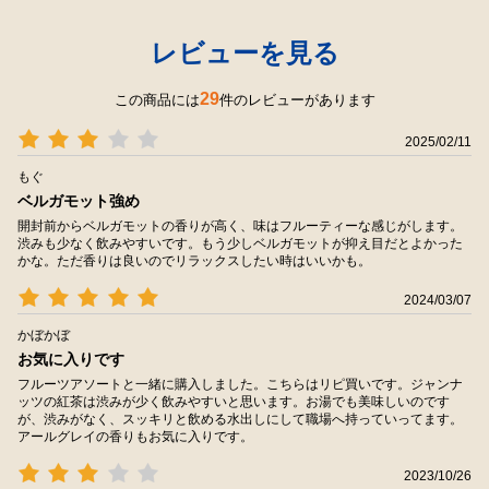
レビューを見る
29
この商品には
件のレビューがあります
2025/02/11
もぐ
ベルガモット強め
開封前からベルガモットの香りが高く、味はフルーティーな感じがします。
渋みも少なく飲みやすいです。もう少しベルガモットが抑え目だとよかった
かな。ただ香りは良いのでリラックスしたい時はいいかも。
2024/03/07
かぼかぼ
お気に入りです
フルーツアソートと一緒に購入しました。こちらはリピ買いです。ジャンナ
ッツの紅茶は渋みが少く飲みやすいと思います。お湯でも美味しいのです
が、渋みがなく、スッキリと飲める水出しにして職場へ持っていってます。
アールグレイの香りもお気に入りです。
2023/10/26