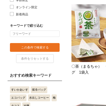
季節限定
オンライン限定
新着商品
キーワードで絞り込む
〇茶（まるちゃ） 
グ 1袋入
おすすめ検索キーワード
すいかあいす
保冷バッグ
エコバッグ
水出しコーヒー
梅
タコス
冷麺