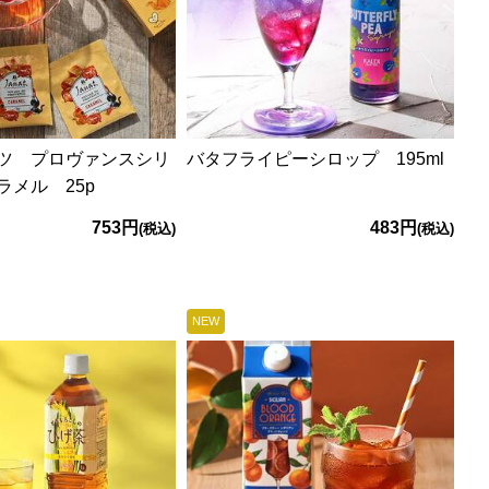
ツ プロヴァンスシリ
バタフライピーシロップ 195ml
ラメル 25p
753円
483円
(税込)
(税込)
NEW