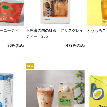
ーニーティ
不思議の国の紅茶 アリスグレイ
とうもろこし
ティー 25p
86円
473円
(税込)
(税込)
NEW