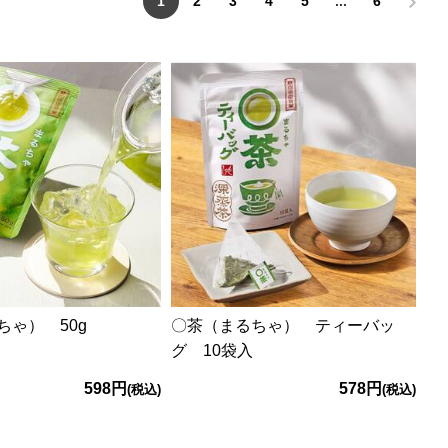
1
2
3
4
5
...
6
ちゃ） 50g
〇茶（まるちゃ） ティーバッ
グ 10袋入
598円
578円
(税込)
(税込)