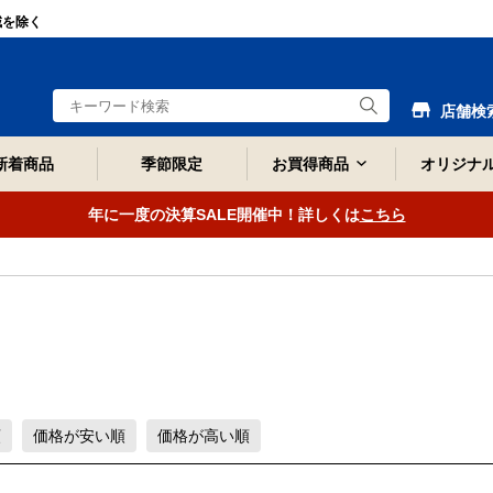
域を除く
店舗検
新着商品
季節限定
お買得商品
オリジナ
年に一度の決算SALE開催中！詳しくは
こちら
順
価格が安い順
価格が高い順