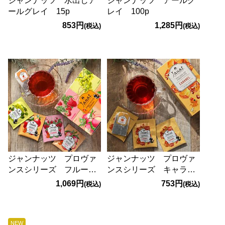
ジャンナッツ 水出しア
ジャンナッツ アールグ
ールグレイ 15p
レイ 100p
853円
1,285円
(税込)
(税込)
ジャンナッツ プロヴァ
ジャンナッツ プロヴァ
ンスシリーズ フルーツ
ンスシリーズ キャラメ
ティーアソート 40p
ル 25p
1,069円
753円
(税込)
(税込)
NEW