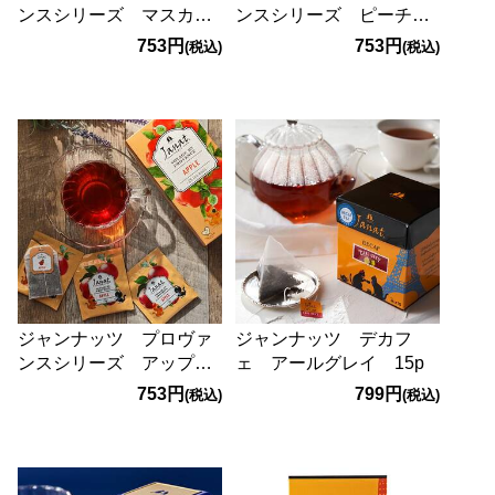
ンスシリーズ マスカッ
ンスシリーズ ピーチ
ト 25p
25p
753円
753円
(税込)
(税込)
ジャンナッツ プロヴァ
ジャンナッツ デカフ
ンスシリーズ アップ
ェ アールグレイ 15p
ル 25p
753円
799円
(税込)
(税込)