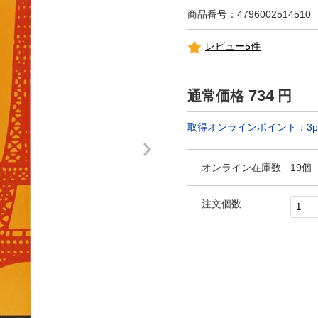
商品番号：4796002514510
レビュー5件
734
通常価格
円
取得オンラインポイント：
3
p
オンライン在庫数
19個
注文個数