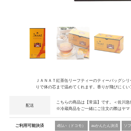
ＪＡＮＡＴ紅茶缶リーフティーのティーバッグシリ
りで体の芯まで温めてくれます。香りが飛びにくい
こちらの商品は【常温】です。＜佐川急
配送
※冷蔵商品をご一緒にご注文の際はヤマ
ご利用可能決済
d払い（ドコモ）
auかんたん決済
ソ