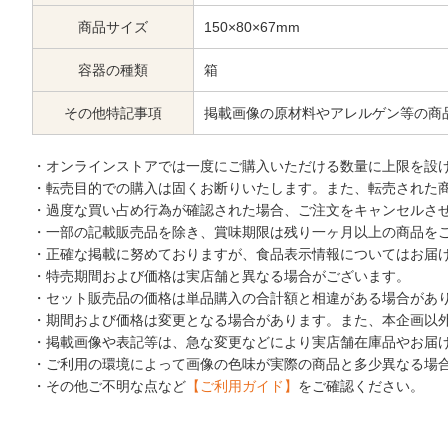
商品サイズ
150×80×67mm
容器の種類
箱
その他特記事項
掲載画像の原材料やアレルゲン等の商
・オンラインストアでは一度にご購入いただける数量に上限を設
・転売目的での購入は固くお断りいたします。また、転売された
・過度な買い占め行為が確認された場合、ご注文をキャンセルさ
・一部の記載販売品を除き、賞味期限は残り一ヶ月以上の商品を
・正確な掲載に努めておりますが、食品表示情報についてはお届
・特売期間および価格は実店舗と異なる場合がございます。
・セット販売品の価格は単品購入の合計額と相違がある場合があ
・期間および価格は変更となる場合があります。また、本企画以
・掲載画像や表記等は、急な変更などにより実店舗在庫品やお届
・ご利用の環境によって画像の色味が実際の商品と多少異なる場
・その他ご不明な点など
【ご利用ガイド】
をご確認ください。