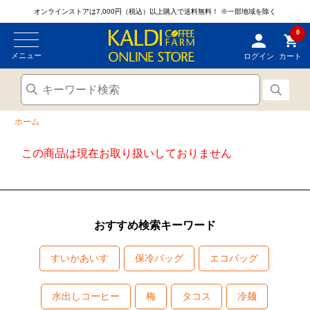
オンラインストアは7,000円（税込）以上購入で送料無料！
※一部地域を除く
0
メニュー
ログイン
カート
ホーム
この商品は現在お取り扱いしておりません
おすすめ検索キーワード
すいかあいす
保冷バッグ
エコバッグ
水出しコーヒー
梅
タコス
冷麺