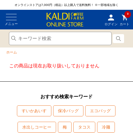
オンラインストアは7,000円（税込）以上購入で送料無料！
※一部地域を除く
0
メニュー
ログイン
カート
ホーム
この商品は現在お取り扱いしておりません
おすすめ検索キーワード
すいかあいす
保冷バッグ
エコバッグ
水出しコーヒー
梅
タコス
冷麺