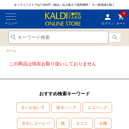
オンラインストアは7,000円（税込）以上購入で送料無料！
※一部地域を除く
0
メニュー
ログイン
カート
ホーム
この商品は現在お取り扱いしておりません
おすすめ検索キーワード
すいかあいす
保冷バッグ
エコバッグ
水出しコーヒー
梅
タコス
冷麺