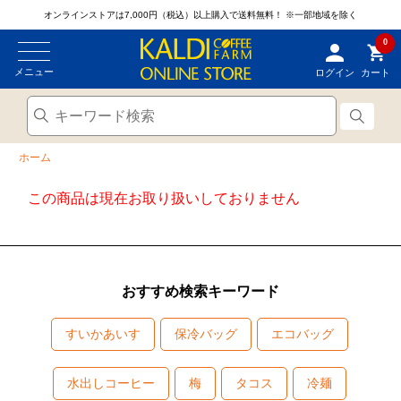
オンラインストアは7,000円（税込）以上購入で送料無料！
※一部地域を除く
0
メニュー
ログイン
カート
ホーム
この商品は現在お取り扱いしておりません
おすすめ検索キーワード
すいかあいす
保冷バッグ
エコバッグ
水出しコーヒー
梅
タコス
冷麺