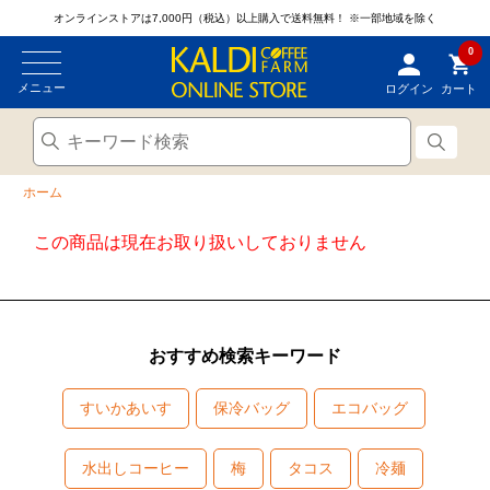
オンラインストアは7,000円（税込）以上購入で送料無料！
※一部地域を除く
0
メニュー
ログイン
カート
ホーム
この商品は現在お取り扱いしておりません
おすすめ検索キーワード
すいかあいす
保冷バッグ
エコバッグ
水出しコーヒー
梅
タコス
冷麺