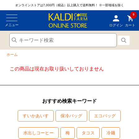
オンラインストアは7,000円（税込）以上購入で送料無料！
※一部地域を除く
0
メニュー
ログイン
カート
ホーム
この商品は現在お取り扱いしておりません
おすすめ検索キーワード
すいかあいす
保冷バッグ
エコバッグ
水出しコーヒー
梅
タコス
冷麺