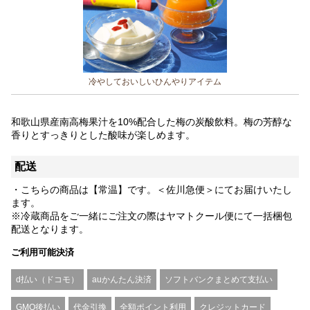
冷やしておいしいひんやりアイテム
和歌山県産南高梅果汁を10%配合した梅の炭酸飲料。梅の芳醇な
香りとすっきりとした酸味が楽しめます。
配送
・こちらの商品は【常温】です。＜佐川急便＞にてお届けいたし
ます。
※冷蔵商品をご一緒にご注文の際はヤマトクール便にて一括梱包
配送となります。
ご利用可能決済
d払い（ドコモ）
auかんたん決済
ソフトバンクまとめて支払い
GMO後払い
代金引換
全額ポイント利用
クレジットカード