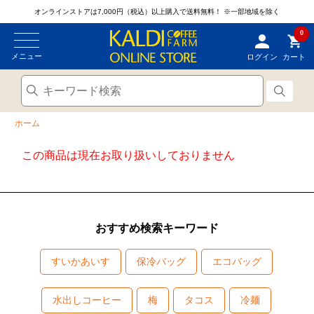
オンラインストアは7,000円（税込）以上購入で送料無料！
※一部地域を除く
0
メニュー
ログイン
カート
ホーム
この商品は現在お取り扱いしておりません
おすすめ検索キーワード
すいかあいす
保冷バッグ
エコバッグ
水出しコーヒー
梅
タコス
冷麺