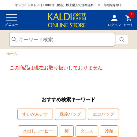
オンラインストアは7,000円（税込）以上購入で送料無料！
※一部地域を除く
0
メニュー
ログイン
カート
ホーム
この商品は現在お取り扱いしておりません
おすすめ検索キーワード
すいかあいす
保冷バッグ
エコバッグ
水出しコーヒー
梅
タコス
冷麺