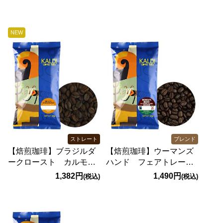
NEW
ストレート
ブレンド
【焙煎珈琲】ブラジルダ
【焙煎珈琲】ウーマンズ
ークロースト カルモデ
ハンド フェアトレード
ミナス地区/200g
ブレンド ダークロース
1,382円
1,490円
(税込)
(税込)
ト/200g