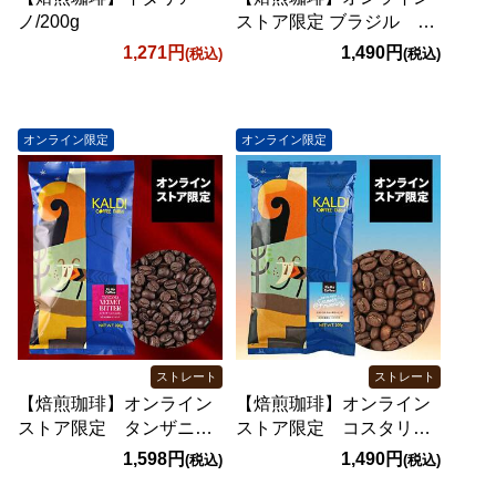
ノ/200g
ストア限定 ブラジル ス
イートエスプレッソ/200g
1,271円
1,490円
(税込)
(税込)
オンライン限定
オンライン限定
ストレート
ストレート
【焙煎珈琲】オンライン
【焙煎珈琲】オンライン
ストア限定 タンザニ
ストア限定 コスタリ
ア ベルベットビタ
カ スムースモーニン
1,598円
1,490円
(税込)
(税込)
ー/200g
グ/200g