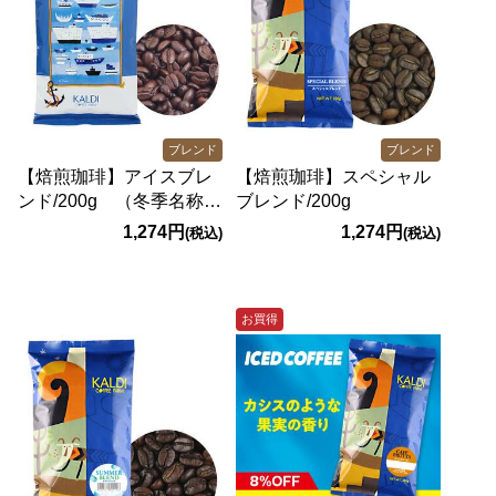
ブレンド
ブレンド
【焙煎珈琲】アイスブレ
【焙煎珈琲】スペシャル
ンド/200g （冬季名称：
ブレンド/200g
イタリアンロースト）
1,274円
1,274円
(税込)
(税込)
お買得