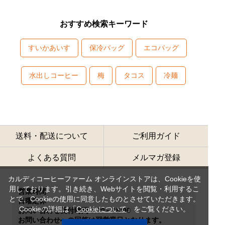
おすすめ検索キーワード
すいかあいす
保冷バッグ
エコバッグ
水出しコーヒー
梅
タコス
冷麺
送料・配送について
ご利用ガイド
よくある質問
メルマガ登録
カルディコーヒーファーム オンラインストアは、Cookieを使
用しております。引き続き、Webサイトを閲覧・利用するこ
営業時間
とで、Cookieの使用に同意したものとさせていただきます。
日曜定休
Cookieの詳細は「
Cookieについて
」をご覧ください。
お問い合わせ受付時間 9:00～18:00
お問い合わせへの回答は翌営業日となります。