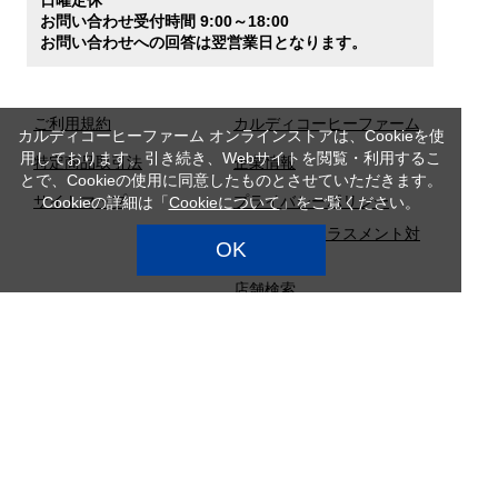
日曜定休
お問い合わせ受付時間 9:00～18:00
お問い合わせへの回答は翌営業日となります。
ご利用規約
カルディコーヒーファーム
カルディコーヒーファーム オンラインストアは、Cookieを使
用しております。引き続き、Webサイトを閲覧・利用するこ
特定商品取引法
企業情報
とで、Cookieの使用に同意したものとさせていただきます。
サイトマップ
プライバシーポリシー
Cookieの詳細は「
Cookieについて
」をご覧ください。
カスタマーハラスメント対
OK
応方針
店舗検索
採用情報