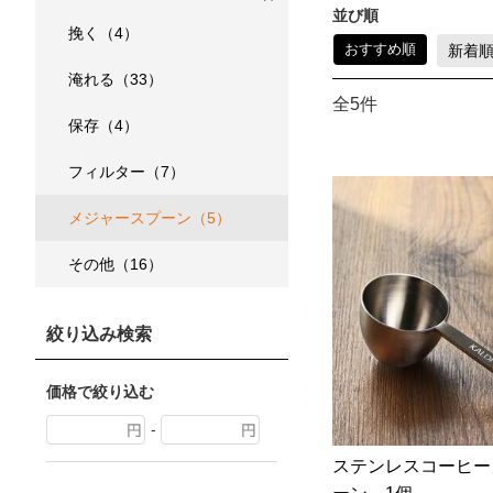
並び順
挽く（4）
おすすめ順
新着
淹れる（33）
全5件
保存（4）
フィルター（7）
メジャースプーン（5）
その他（16）
絞り込み検索
価格で絞り込む
-
ステンレスコーヒー