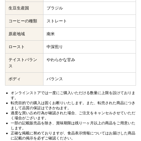
生豆生産国
ブラジル
コーヒーの種類
ストレート
原産地域
南米
ロースト
中深煎り
テイストバラン
やわらかな甘み
ス
ボディ
バランス
オンラインストアでは一度にご購入いただける数量に上限を設けておりま
す。
転売目的での購入は固くお断りいたします。また、転売された商品につき
まして品質の保証はできかねます。
過度な買い占め行為が確認された場合、ご注文をキャンセルさせていただ
く場合がございます。
一部の記載販売品を除き、賞味期限は残り一ヶ月以上の商品をご用意いた
します。
正確な掲載に努めておりますが、食品表示情報についてはお届けした商品
に記載の掲示を必ずご確認ください。