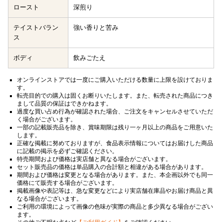
ロースト
深煎り
テイストバラン
強い香りと苦み
ス
ボディ
飲みごたえ
オンラインストアでは一度にご購入いただける数量に上限を設けておりま
す。
転売目的での購入は固くお断りいたします。また、転売された商品につき
まして品質の保証はできかねます。
過度な買い占め行為が確認された場合、ご注文をキャンセルさせていただ
く場合がございます。
一部の記載販売品を除き、賞味期限は残り一ヶ月以上の商品をご用意いた
します。
正確な掲載に努めておりますが、食品表示情報についてはお届けした商品
に記載の掲示を必ずご確認ください。
特売期間および価格は実店舗と異なる場合がございます。
セット販売品の価格は単品購入の合計額と相違がある場合があります。
期間および価格は変更となる場合があります。また、本企画以外でも同一
価格にて販売する場合がございます。
掲載画像や表記等は、急な変更などにより実店舗在庫品やお届け商品と異
なる場合がございます。
ご利用の環境によって画像の色味が実際の商品と多少異なる場合がござい
ます。